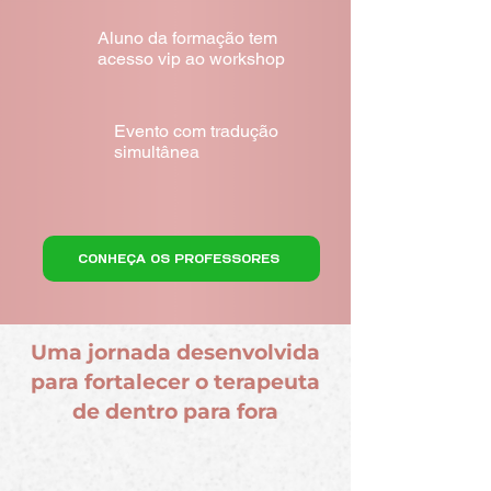
Aluno da formação tem
acesso vip ao workshop
Evento com tradução
simultânea
CONHEÇA OS PROFESSORES
Uma jornada desenvolvida
para fortalecer o terapeuta
de dentro para fora