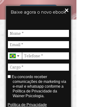
INSCREVA-SE
Baixe agora o novo ebook
Eu concordo receber
comunicações de marketing via
PROFUNDIDADE CLÍNICA •
e-mail e whatsapp conforme a
DESENVOLVIMENTO HUMANO •
Política de Privacidade da
PRÁTICA TERAPÊUTICA
Wainer Psicologia.
Uma formação completa para
Política de Privacidade