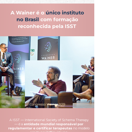
A Wainer é o
único instituto
no Brasil
com formação
reconhecida pela ISST
Congresso Wainer 2019
A ISST — International Society of Schema Therapy
— é a
entidade mundial responsável por
regulamentar e certificar terapeutas
no modelo