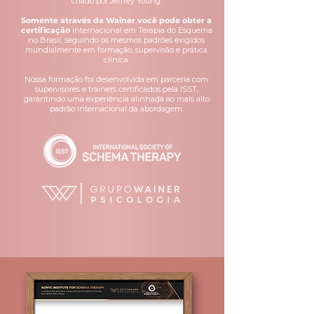
criado por Jeffrey Young.
Somente através da Wainer você pode obter a
certificação
internacional em Terapia do Esquema
no Brasil, seguindo os mesmos padrões exigidos
mundialmente em formação, supervisão e prática
clínica.
Nossa formação foi desenvolvida em parceria com
supervisores e trainers certificados pela ISST,
garantindo uma experiência alinhada ao mais alto
padrão internacional da abordagem.