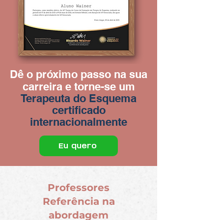
Dê o próximo passo na sua
carreira e torne-se um
Terapeuta do Esquema
certificado
internacionalmente
Eu quero
Professores
Referência na
abordagem