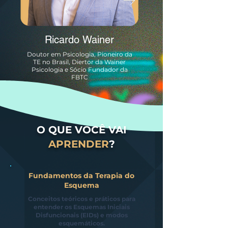
Ricardo Wainer
Doutor em Psicologia, Pioneiro da
TE no Brasil, Diertor da Wainer
Psicologia e Sócio Fundador da
FBTC
O QUE VOCÊ VAI
APRENDER
?
Fundamentos da Terapia do
Esquema
Conceitos teóricos e práticos para
entender os Esquemas Iniciais
Disfuncionais (EIDs) e modos
esquemáticos.