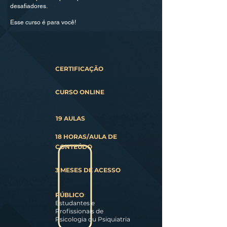
desafiadores.
Esse curso é para você!
CERTIFICAÇÃO
CURSO ONLINE
19 AULAS
18 HORAS/AULA DE
CONTEÚDO
3 MESES DE ACESSO
PÚBLICO
:
Estudantes e
Profissionais de
Psicologia ou Psiquiatria