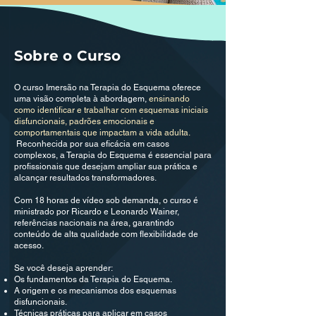
Sobre o Curso
O curso Imersão na Terapia do Esquema oferece
uma visão completa à abordagem,
ensinando
como identificar e trabalhar com esquemas iniciais
disfuncionais, padrões emocionais e
comportamentais que impactam a vida adulta.
Reconhecida por sua eficácia em casos
complexos, a Terapia do Esquema é essencial para
profissionais que desejam ampliar sua prática e
alcançar resultados transformadores.
Com 18 horas de vídeo sob demanda, o curso é
ministrado por Ricardo e Leonardo Wainer,
referências nacionais na área, garantindo
conteúdo de alta qualidade com flexibilidade de
acesso.
Se você deseja aprender:
Os fundamentos da Terapia do Esquema.
A origem e os mecanismos dos esquemas
disfuncionais.
Técnicas práticas para aplicar em casos