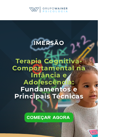
IMERSÃO
Terapia Cognitiva-
Comportamental na
Infância e
Adolescência:
Fundamentos e
Principais Técnicas
COMEÇAR AGORA