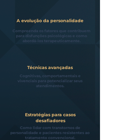
A evolução da personalidade
Compreenda os fatores que contribuem
para disfunções psicológicas e como
abordá-los terapeuticamente.
Técnicas avançadas
Cognitivas, comportamentais e
vivenciais para potencializar seus
atendimentos.
Estratégias para casos
desafiadores
Como lidar com transtornos de
personalidade e pacientes resistentes ao
tratamento convencional.